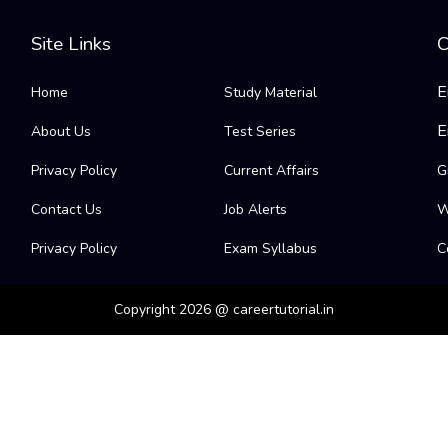
Site Links
C
E
Home
Study Material
E
About Us
Test Series
Privacy Policy
Current Affairs
G
Contact Us
Job Alerts
W
Privacy Policy
Exam Syllabus
C
Copyright 2026 @ careertutorial.in