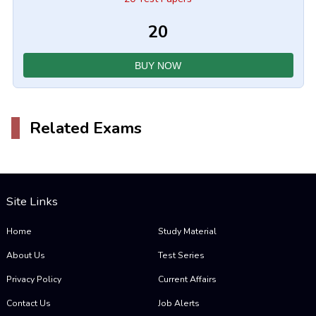
₹20
BUY NOW
Related Exams
Site Links
Home
Study Material
About Us
Test Series
Privacy Policy
Current Affairs
Contact Us
Job Alerts