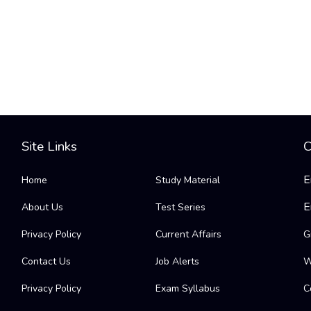
Site Links
C
E
Home
Study Material
E
About Us
Test Series
Privacy Policy
Current Affairs
G
Contact Us
Job Alerts
W
Privacy Policy
Exam Syllabus
C