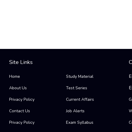
Site Links
C
E
Home
Study Material
E
About Us
Test Series
Privacy Policy
Current Affairs
G
Contact Us
Job Alerts
W
Privacy Policy
Exam Syllabus
C