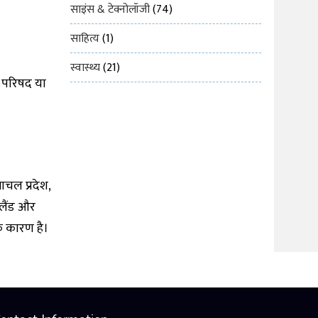
साइंस & टेक्नोलॉजी
(74)
साहित्य
(1)
स्वास्थ्य
(21)
डल परिषद या
माचल प्रदेश,
गालैंड और
के कारण है।