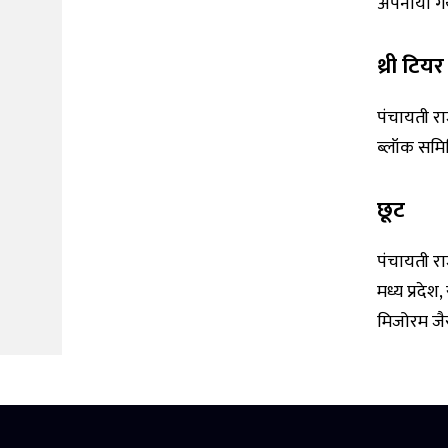
अपनाया ग
थ्री टिय
पंचायती राज
ब्लॉक समि
छूट
पंचायती राज
मध्य प्रदेश
मिजोरम जैसे