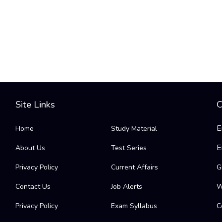
Site Links
C
E
Home
Study Material
E
About Us
Test Series
Privacy Policy
Current Affairs
G
Contact Us
Job Alerts
W
Privacy Policy
Exam Syllabus
C