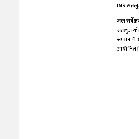
INS सतलु
जल सर्वेक
सतलुज को म
सम्मान में
आयोजित क