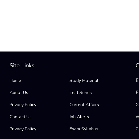
Site Links
C
E
Home
Study Material
E
About Us
Test Series
Privacy Policy
Current Affairs
G
Contact Us
Job Alerts
W
Privacy Policy
Exam Syllabus
C