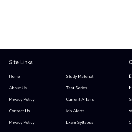
Site Links
C
E
Home
Study Material
E
About Us
Test Series
Privacy Policy
Current Affairs
G
Contact Us
Job Alerts
W
Privacy Policy
Exam Syllabus
C