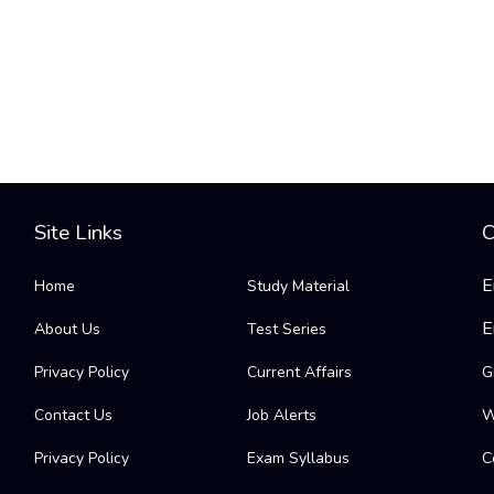
Site Links
C
E
Home
Study Material
E
About Us
Test Series
Privacy Policy
Current Affairs
G
Contact Us
Job Alerts
W
Privacy Policy
Exam Syllabus
C