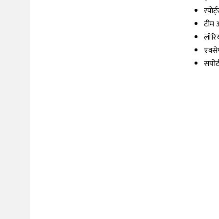
स्पो
टीम ऑ
लॉरिय
एक्से
सपोर्