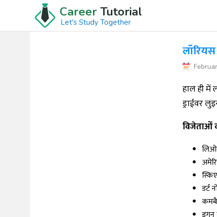
Career
Tutorial
Let's Study Together
लॉरियस प
Februar
हाल ही में
ड्राईवर लु
विजेताओं क
लिओन
अमेर
स्कि
डर्ट 
कमबै
इगन ब