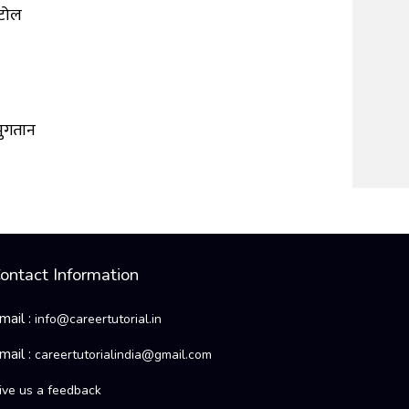
 टोल
भुगतान
ontact Information
mail :
info@careertutorial.in
mail :
careertutorialindia@gmail.com
ive us a feedback