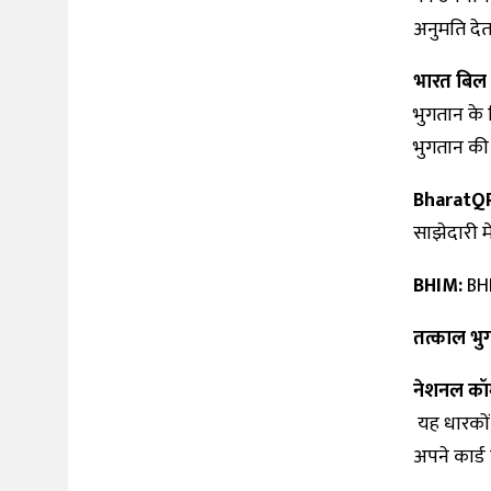
अनुमति देत
भारत बिल 
भुगतान के 
भुगतान की 
BharatQ
साझेदारी म
BHIM:
BHI
तत्काल भु
नेशनल कॉम
यह धारकों 
अपने कार्ड