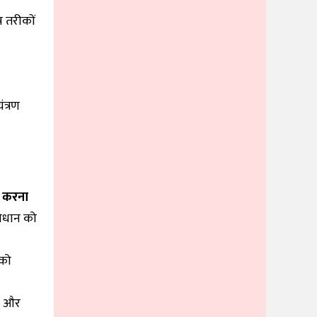
न तरीकों
ंत्रण
त करना
ंविधान को
 को
ली और