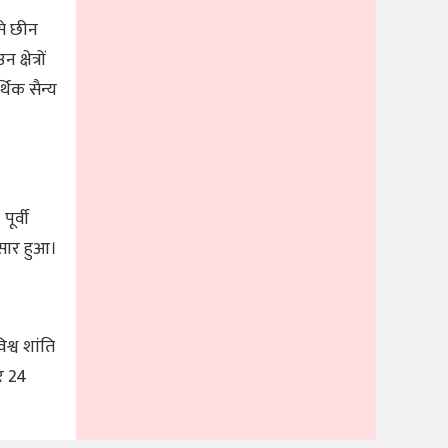
ससे छीन
षेत्रों
थिक सैन्य
ूर्वी
रसार हुआ।
िश्व शांति
र 24