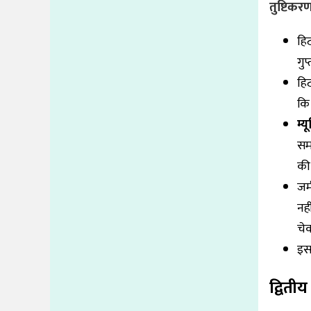
तुष्टिकर
हि
गु
हिट
कि 
म्
समझ
की 
जर
नही
चे
इसक
द्वितीय