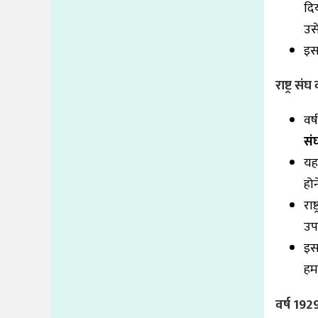
दि
उसे
इस 
राष्ट्र 
वर्
सं
यह
हो
राष
उपस
इस
हम
वर्ष 192