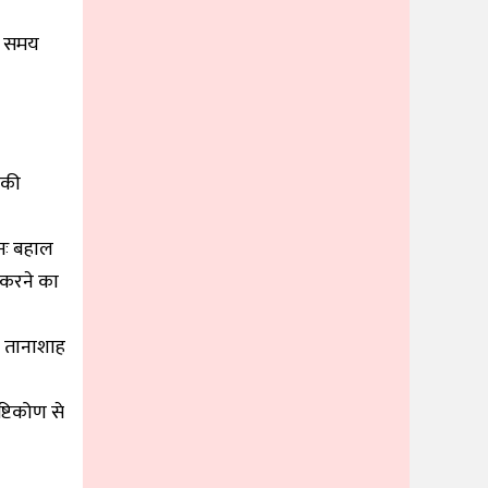
े समय
 की
ुनः बहाल
 करने का
 तानाशाह
्टिकोण से