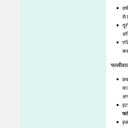
वर्
से 
यू
अध
एशि
करन
फासीवा
प्र
था।
अप
इट
फा
इस