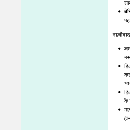
सा
बे
पह
नाज़ीवा
जर
नस
हि
कर
आश
हिट
के 
नाज़
हीन