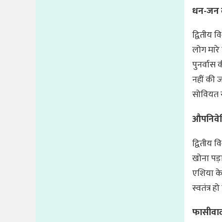
धन-जन क
द्वितीय व
लोग मारे
पुनर्वास
नहीं की ज
सोवियत संघ
औपनिवेश
द्वितीय व
खोना पड़ा।
एशिया के
स्वतंत्र ह
फासीवादी