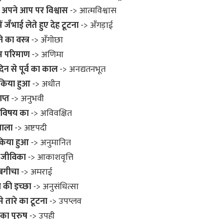
 अपने आप पर विश्वास
-> आत्मविश्वास
 जँभाई लेते हुए देह टूटना
-> अँगड़ाई
 का वस्त्र
-> अँगोछा
ष्म परिमाण
-> अणिमा
न से पूर्व का काल
-> अनद्यतनभूत
किया हुआ
-> अधीत
ाप्त
-> अनुभवी
 विषय का
-> अविवक्षित
ाला
-> अष्टपदी
किया हुआ
-> अनुमानित
त जीविका
-> आकाशवृत्ति
बगीचा
-> अमराई
 की इच्छा
-> अनुसंधित्सा
तारे का टूटना
-> उपप्लव
 का पुरुष
-> उपही