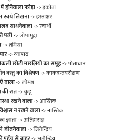
 में होनेवाला फोड़ा
-> इकौता
म स्वयं लिखना
-> हस्ताक्षर
तलब साधनेवाला
-> स्वार्थी
ी पत्नी
-> लोपामुद्रा
त
-> तमिस्रा
चार
-> व्यापाद
 निकली छोटी मछलियों का समूह
-> पोताधान
ीन वस्तु का विश्लेषण
-> काकदन्तपरीक्षण
एँ वाला
-> लोमश
ा की रात
-> कुहू
 आस्था रखने वाला
-> आस्तिक
 विश्वास न रखने वाला
-> नास्तिक
ा ज्ञाता
-> अतिहासज्ञ
ं को जीतनेवाला
-> जितेन्द्रिय
 की पहुँच से बाहर
-> अतीन्द्रिय