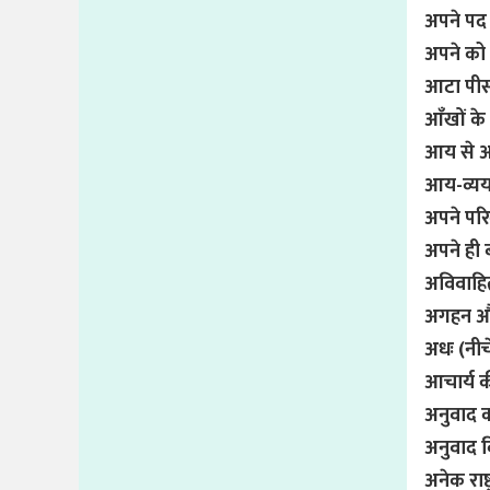
अपने पद 
अपने को 
आटा पीसने
आँखों के
आय से अध
आय-व्यय,
अपने परि
अपने ही 
अविवाह
अगहन और 
अधः (नी
आचार्य की
अनुवाद 
अनुवाद 
अनेक राष्