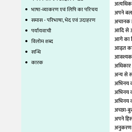
अत्यधिक व
भाषा-व्याकरण एवं लिपि का परिचय
अपने बल 
समास - परिभाषा, भेद एवं उदाहरण
अचानक ह
आदि से 
पर्यायवाची
आगे का 
विलोम शब्द
आढ़त का 
सन्धि
आवश्यकत
कारक
अधिकार य
अन्य से 
अभिनय क
अभिनय क
अभिनय कर
अच्छा-ब
अपने हिस्
अनुकरण 