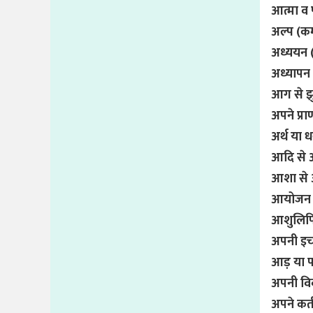
आत्मा व 
अल्प (कम
अध्ययन 
अध्यापन
आग से झ
अपने प्र
अर्थ या 
आदि से 
आशा से 
आयोजन कर
आशुलिपि 
अपनी इच
आड़ या प
अपनी विवाह
अपने कर्