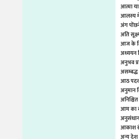
आत्मा या
आलस्य में
अंग पोंछने
अति सूक्
आज के दि
अध्ययन 
अनुभव प्र
असम्बद्ध
आठ पदव
अनुमान 
अनिश्चि
आम का 
अनुसंधान
आकाश से 
अन्य देश