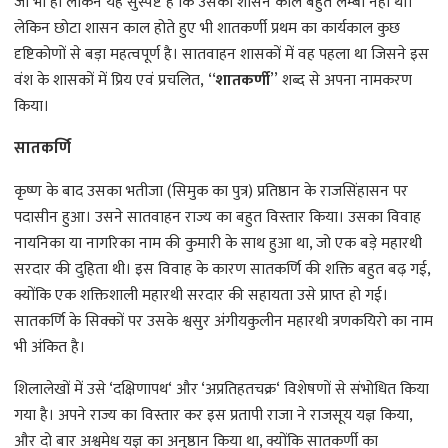
जो भी हो लेकिन यह सुस्पष्ट है कि उसका शासन काल बहुत लम्बा नही था।
लेकिन छोटा शासन काल होते हुए भी शातकर्णी प्रथम का कार्यकाल कुछ
दृष्टिकोणों से बड़ा महत्वपूर्ण है। सातवाहन शासकों में वह पहला था जिसने इस
वंश के शासकों में प्रिय एवं प्रचलित, ‘‘
शातकर्णी
’’ शब्द से अपना नामकरण
किया।
सातकर्णि
कृष्ण के बाद उसका भतीजा (सिमुक का पुत्र) प्रतिष्ठान के राजसिंहासन पर
पदासीन हुआ। उसने सातवाहन राज्य का बहुत विस्तार किया। उसका विवाह
नायनिका या नागरिका नाम की कुमारी के साथ हुआ था, जो एक बड़े महारथी
सरदार की दुहिता थी। इस विवाह के कारण सातकर्णि की शक्ति बहुत बढ़ गई,
क्योंकि एक शक्तिशाली महारथी सरदार की सहायता उसे प्राप्त हो गई।
सातकर्णि के सिक्कों पर उसके श्वसुर अंगीयकुलीन महारथी त्रणकयिरो का नाम
भी अंकित है।
शिलालेखों में उसे ‘दक्षिणापथ‘ और ‘अप्रतिहतचक्र‘ विशेषणों से संभोधित किया
गया है। अपने राज्य का विस्तार कर इस प्रतापी राजा ने राजसूय यज्ञ किया,
और दो बार अश्वमेध यज्ञ का अनुष्ठान किया था, क्योंकि सातकर्णी का