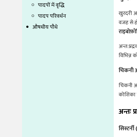
पादपों में वृद्धि
खुरदरी अन
पादप परिवर्धन
वजह से हो
औषधीय पौधे
राइबोफ़
अन्त:प्रद
विभिन्न क
चिकनी अ
चिकनी अन्
कोशिका झि
अन्तः 
सिस्टर्न