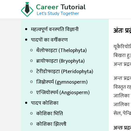
Career
Tutorial
Let's Study Together
अंतः प्र
महत्वपूर्ण वनस्पति विज्ञानी
पादपों का वर्गीकरण
यूकैरियोट
थैलोफाइटा (Thelophyta)
बिखरा हु
ब्रायोफाइटा (Bryophyta)
अन्तः प्रद
टेरीडोफाइटा (Pteridophyta)
अन्तः प्रद
जिम्नोस्पर्म (gymnosperm)
विस्तृत रह
एन्जियोस्पर्म (Angiosperm)
जालिका कोश
पादप कोशिका
जालिका व
सेल, पेन
कोशिका भित्ति
कोशिका झिल्ली
अन्तः प्