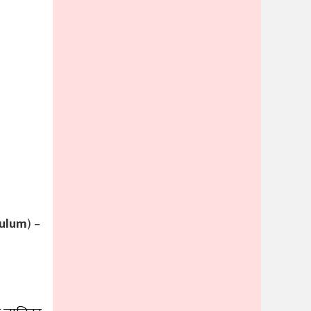
culum
) –