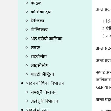
केन्द्रक
अन्तः प्र
कोशिका द्रव्य
रिक्तिका
सिस
थैल
गॉल्जिकाय
नल
अंतः प्रर्द्रव्यी जालिका
लवक
अन्तः प्
राइबोसोम
अन्तः प्र
लाइसोसोम
सपाट अन्त
माइटोकॉन्ड्रिया
कणिकामय अ
पादप कौशिका विभाजन
GER या 
समसूत्री विभाजन
अन्तः प्र
अर्द्धसूत्री विभाजन
पादपों में जनन