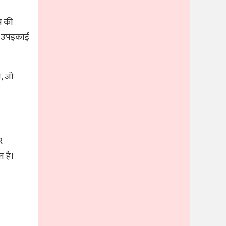
म की
़ी उपइकाई
, जो
R
ल है।