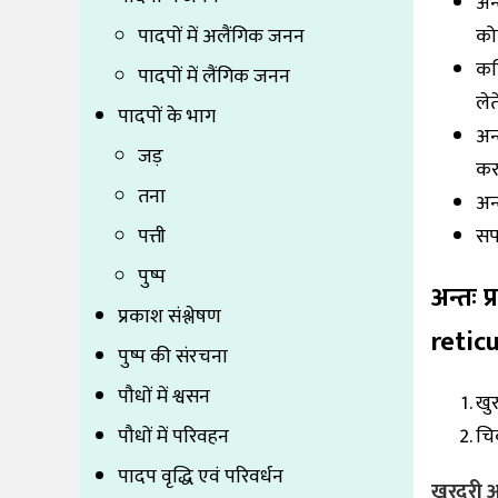
अन्
पादपों में अलैंगिक जनन
कोश
कणि
पादपों में लैंगिक जनन
लेते
पादपों के भाग
अन्
जड़
करत
तना
अन्
पत्ती
सपा
पुष्प
अन्तः 
प्रकाश संश्लेषण
retic
पुष्प की संरचना
पौधों में श्वसन
खुर
पौधों में परिवहन
चि
पादप वृद्धि एवं परिवर्धन
खुरदरी 