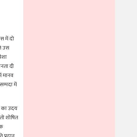
 में दो
ति उस
पेशा
ानता दी
में मानव
म्पदा में
ों का उदय
 तो शोषित
िक
ि प्रदान