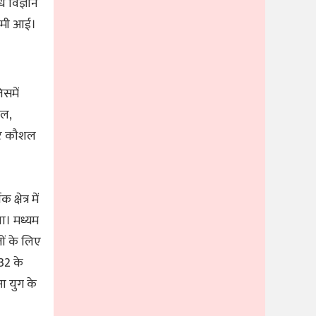
 विज्ञान
 कमी आई।
िसमें
ाल,
 और कौशल
षेत्र में
 था। मध्यम
तों के लिए
832 के
ुआ युग के