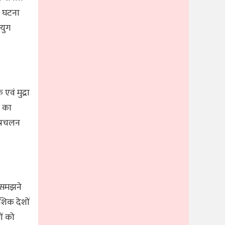
ी घटना
 युग
एवं मुद्रा
ट का
 प्रचलन
ँ समझने
शिक देशों
ों को