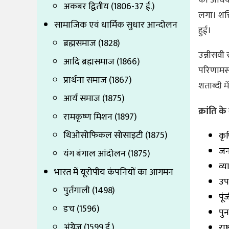
अकबर द्वितीय (1806-37 ई.)
लगा। शक्त
सामाजिक एवं धार्मिक सुधार आन्दोलन
हुई।
ब्रह्मसमाज (1828)
उन्नीसवी 
आदि ब्रह्मसमाज (1866)
परिणामस्व
प्रार्थना समाज (1867)
शताब्दी म
आर्य समाज (1875)
क्रांति 
रामकृष्ण मिशन (1897)
थिओसोफिकल सोसाइटी (1875)
कृष
जन
यंग बंगाल आंदोलन (1875)
व्य
भारत में यूरोपीय कंपनियों का आगमन
उप
पुर्तगाली (1498)
पूं
डच (1596)
पु
अंग्रेज (1599 ई.)
राष्