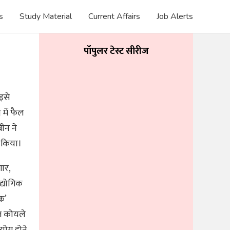
s
Study Material
Current Affairs
Job Alerts
पॉपुलर टेस्ट सीरीज
इसे
 में फैल
ीन ने
ं किया।
गार,
द्योगिक
क’
त कोयले
ोग होने