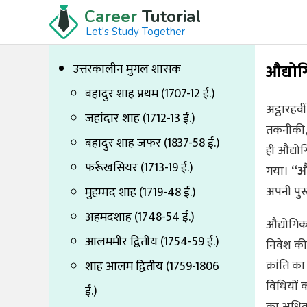
Career
Tutorial
Let's Study Together
औद्योग
उत्तरकालीन मुगल शासक
बहादुर शाह प्रथम (1707-12 ई.)
अट्ठारहवीं
जहांदार शाह (1712-13 ई.)
तकनीकी, 
बहादुर शाह जफर (1837-58 ई.)
ही औद्योग
फर्रूखसियर (1713-19 ई.)
गया।
“औ
अपनी पु
मुहम्मद शाह (1719-48 ई.)
अहमदशाह (1748-54 ई.)
औद्योगिक 
आलममीर द्वितीय (1754-59 ई.)
निवेश की 
क्रांति क
शाह आलम द्वितीय (1759-1806
विधियों 
ई.)
का अधिक