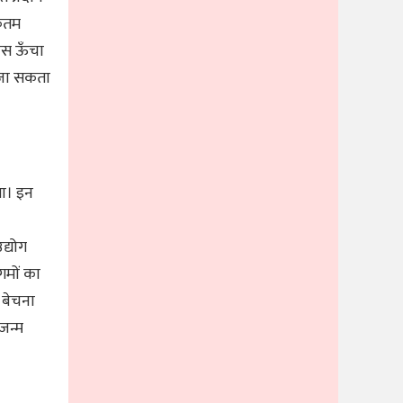
िकतम
वास ऊँचा
ा जा सकता
गा। इन
द्योग
गमों का
 बेचना
जन्म