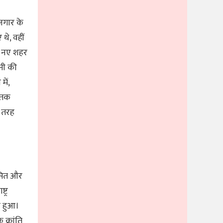
जगार के
थे, वहीं
। नए शहर
नी की
ें,
ड तक
स तरह
कसित और
ट्र
भ हुआ।
 क्रांति