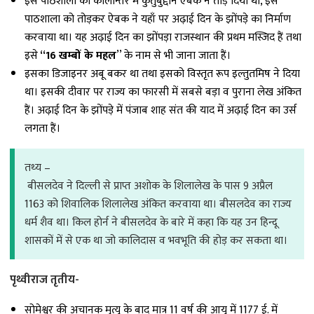
इस पाठशाला को कालान्तर में कुतुबुद्दीन ऐबक ने तोड़ दिया था, इस
पाठशाला को तोड़कर ऐबक ने यहाँ पर अढ़ाई दिन के झोंपड़े का निर्माण
करवाया था। यह अढ़ाई दिन का झोंपड़ा राजस्थान की प्रथम मस्जिद हैं तथा
इसे
‘‘16 खम्बों के महल
’’ के नाम से भी जाना जाता हैं।
इसका डिजाइनर अबू बकर था तथा इसको विस्तृत रूप इल्तुतमिष ने दिया
था। इसकी दीवार पर राज्य का फारसी में सबसे बड़ा व पुराना लेख अंकित
हैं। अढ़ाई दिन के झोंपड़े में पंजाब शाह संत की याद में अढ़ाई दिन का उर्स
लगता हैं।
तथ्‍य –
बीसलदेव ने दिल्ली से प्राप्त अशोक के शिलालेख के पास 9 अप्रैल
1163 को शिवालिक शिलालेख अंकित करवाया था। बीसलदेव का राज्य
धर्म शैव था। किल होर्न ने बीसलदेव के बारे में कहा कि यह उन हिन्दू
शासकों में से एक था जो कालिदास व भवभूति की होड़ कर सकता था।
पृथ्वीराज तृतीय-
सोमेश्वर की अचानक मृत्यु के बाद मात्र 11 वर्ष की आयु में 1177 ई. में