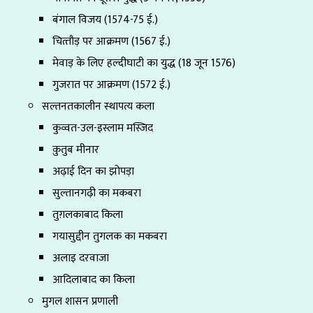
बंगाल विजय (1574-75 ई.)
चित्‍तौड़ पर आक्रमण (1567 ई.)
मेवाड़ के लिए हल्दीघाटी का युद्ध (18 जून 1576)
गुजरात पर आक्रमण (1572 ई.)
सल्तनतकालीन स्थापत्य कला
कुव्वत-उल-इस्लाम मस्जिद
क़ुतुब मीनार
अढ़ाई दिन का झोपड़ा
सुल्तानगढ़ी का मकबरा
तुग़लकाबाद किला
गयासुद्दीन तुगलक का मकबरा
अलाइ दरवाजा
आदिलाबाद का किला
मुगल शासन प्रणाली