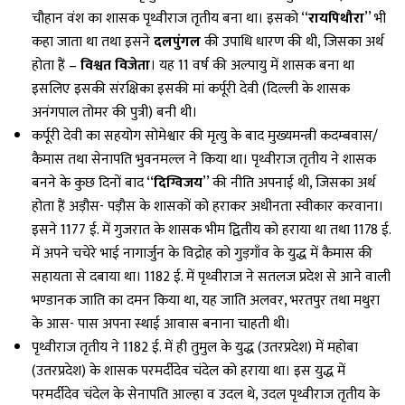
चौहान वंश का शासक पृथ्वीराज तृतीय बना था। इसको ‘‘
रायपिथौरा
’’ भी
कहा जाता था तथा इसने
दलपुंगल
की उपाधि धारण की थी, जिसका अर्थ
होता हैं –
विश्वत विजेता
। यह 11 वर्ष की अल्पायु में शासक बना था
इसलिए इसकी संरक्षिका इसकी मां कर्पूरी देवी (दिल्ली के शासक
अनंगपाल तोमर की पुत्री) बनी थी।
कर्पूरी देवी का सहयोग सोमेश्वार की मृत्यु के बाद मुख्यमन्त्री कदम्बवास/
कैमास तथा सेनापति भुवनमल्ल ने किया था। पृथ्वीराज तृतीय ने शासक
बनने के कुछ दिनों बाद ‘‘
दिग्विजय
’’ की नीति अपनाई थी, जिसका अर्थ
होता हैं अड़ौस- पड़ौस के शासकों को हराकर अधीनता स्वीकार करवाना।
इसने 1177 ई. में गुजरात के शासक भीम द्वितीय को हराया था तथा 1178 ई.
में अपने चचेरे भाई नागार्जुन के विद्रोह को गुड़गाँव के युद्ध में कैमास की
सहायता से दबाया था। 1182 ई. में पृथ्वीराज ने सतलज प्रदेश से आने वाली
भण्डानक जाति का दमन किया था, यह जाति अलवर, भरतपुर तथा मथुरा
के आस- पास अपना स्थाई आवास बनाना चाहती थी।
पृथ्वीराज तृतीय ने 1182 ई. में ही तुमुल के युद्ध (उतरप्रदेश) में महोबा
(उतरप्रदेश) के शासक परमर्दीदेव चंदेल को हराया था। इस युद्ध में
परमर्दीदेव चंदेल के सेनापति आल्हा व उदल थे, उदल पृथ्वीराज तृतीय के