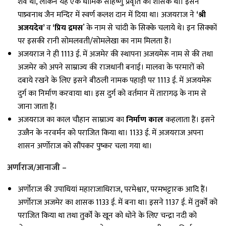
शैव था, लेकिन यह एक धार्मिक सहिष्णु प्रवृति का शासक था। इसने
पाष्र्वनाथ जैन मन्दिर में स्वर्ण कलश दान में दिया था। अजयराज ने
‘श्री
अजयदेव’
व
‘प्रिय द्रमस
’ के नाम से चांदी के सिक्के चलाये थे। इन सिक्कों
पर इसकी रानी सोमलवती/सोमलेखा का नाम मिलता हैं।
अजयराज ने ही 1113 ई. में अजमेर की स्थापना अजयमेरू नाम से की तथा
अजमेर को अपने साम्राज्य की राजधानी बनाई। मालवा के परमारों को
दबाये रखने के लिए इसने बीठली नामक पहाड़ी पर 1113 ई. में अजयमेरू
दुर्ग का निर्माण करवाया था। इस दुर्ग को वर्तमान में तारागढ़ के नाम से
जाना जाता हैं।
अजयराज का काल चौहान साम्राज्य का
निर्माण काल
कहलाता हैं। इसने
उज्जैन के नरवर्मन को पराजित किया था। 1133 ई. में अजयराज अपना
शासन अर्णाेराज को सौंपकर पुष्कर चला गया था।
अर्णाराज/आनाजी –
अर्णोराज की उपाधियां महाराजाधिराज, परमेश्वार, परमभट्टारक आदि हैं।
अर्णोराज अजमेर का शासक 1133 ई. में बना था। इसने 1137 ई. में तुर्कों को
पराजित किया था तथा तुर्कों के खून को धोने के लिए चन्द्रा नदी को