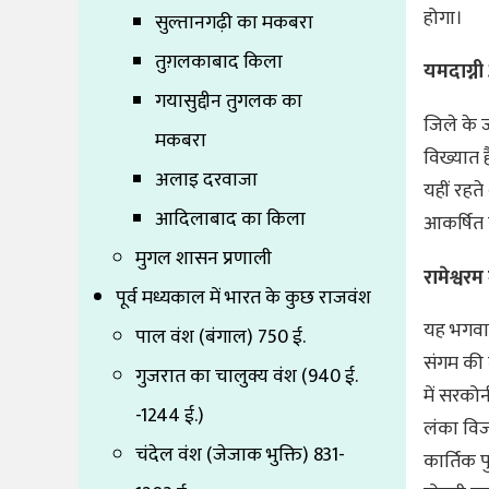
होगा।
सुल्तानगढ़ी का मकबरा
तुग़लकाबाद किला
यमदाग्नी
गयासुद्दीन तुगलक का
जिले के ज
मकबरा
विख्यात ह
अलाइ दरवाजा
यहीं रहते
आदिलाबाद का किला
आकर्षित 
मुगल शासन प्रणाली
रामेश्वर
पूर्व मध्यकाल में भारत के कुछ राजवंश
यह भगवान
पाल वंश (बंगाल) 750 ई.
संगम की व
गुजरात का चालुक्य वंश (940 ई.
में सरको
-1244 ई.)
लंका विज
चंदेल वंश (जेजाक भुक्ति) 831-
कार्तिक प