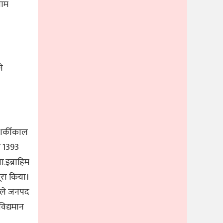
नाम
े
 शर्कीकाल
ने 1393
.इब्राहि‍म
ूरा कि‍या।
े वाले जनपद
वि‍द्यमान