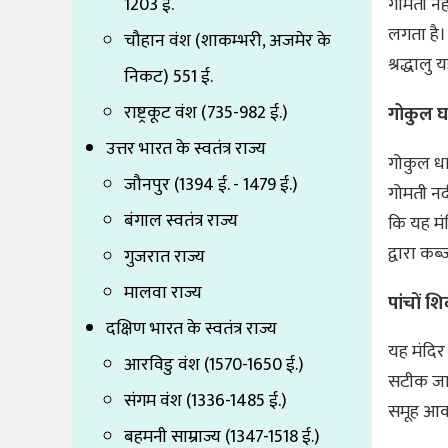
1203 ई.
गोमती नहा
लगता है। 
चौहान वंश (शाकम्भरी, अजमेर के
श्रद्धालु 
निकट) 551 ई.
राष्ट्रकूट वंश (735-982 ई.)
गोकुल घ
उत्तर भारत के स्वतंत्र राज्य
गोकुल धा
जौनपुर (1394 ई. - 1479 ई.)
गोमती नदी
बंगाल स्वतंत्र राज्य
कि यह मं
द्वारा कब
गुजरात राज्य
मालवा राज्य
पांचों श
दक्षिण भारत के स्वतंत्र राज्य
यह मंदिर 
आरविडु वंश (1570-1650 ई.)
सटीक जान
संगम वंश (1336-1485 ई.)
समूह आकर
बहमनी साम्राज्य (1347-1518 ई.)