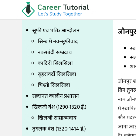
Career
Tutorial
Let's Study Together
जौनपुर
सूफी एवं भक्ति आन्दोलन
सिन्ध में नव-सूफीवाद
स्
नक्सबंदी सम्प्रदाय
सं
कादिरी सिलसिला
शा
सुहरावर्दी सिलसिला
जौनपुर श
चिश्ती सिलसिला
बिन तु
सल्तनत कालीन प्रशासन
नाम जौनप
खिलजी वंश (1290-1320 ई.)
में स्थाप
और मदरसों
खिलजी साम्राज्यवाद
जाना जात
तुगलक वंश (1320-1414 ई.)
हैं। वर्त