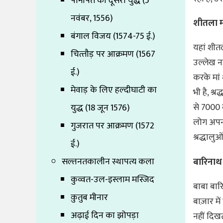
पानीपत का दूसरा युद्ध (5
नवंबर, 1556)
शीतला म
बंगाल विजय (1574-75 ई.)
यहां शीत
चित्‍तौड़ पर आक्रमण (1567
उल्लेख नह
ई.)
करके मां
मेवाड़ के लिए हल्दीघाटी का
भी है, श
से 7000 ल
युद्ध (18 जून 1576)
लोग अपनी
गुजरात पर आक्रमण (1572
श्रद्धाल
ई.)
बारिनाथ 
सल्तनतकालीन स्थापत्य कला
कुव्वत-उल-इस्लाम मस्जिद
बाबा बार
क़ुतुब मीनार
बाज़ार मे
अढ़ाई दिन का झोपड़ा
नहीं दिखत