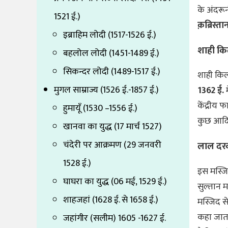
के अंदरून
1521 ई.)
क़ब्रिस्ता
इब्राहिम लोदी (1517-1526 ई.)
शाही कि
बहलोल लोदी (1451-1489 ई.)
सिकन्दर लोदी (1489-1517 ई.)
शाही किल
मुगल साम्राज्य (1526 ई.-1857 ई.)
1362 ई.
म
केंद्रीय
हुमायूँ (1530 –1556 ई.)
कुछ आदि 
खानवा का युद्ध (17 मार्च 1527)
चंदेरी पर आक्रमण (29 जनवरी
लाल दरव
1528 ई.)
इस मस्जि
घाघरा का युद्ध (06 मई, 1529 ई.)
सुल्तान 
शाहजहां (1628 ई. से 1658 ई.)
मस्जिद स
कहा जाता
जहांगीर (सलीम) 1605 -1627 ई.