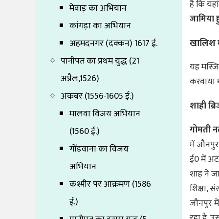
है कि यह
मेवाड़ का अभियान
जामिया ह
कांगड़ा का अभियान
खालिश 
अहमदनगर (दक्कन) 1617 ई.
पानीपत का प्रथम युद्ध (21
यह मस्जिद
अप्रैल,1526)
करवाया 
अकबर (1556-1605 ई.)
शाही ब्र
मालवा विजय अभियान
गोमती न
(1560 ई.)
में जौनपु
गोंडवाना का विजय
ई0 में अटा
अभियान
शाह ने जाम
कश्मीर पर आक्रमण (1586
शि‍क्षा, स
ई.)
जौनपुर में
रहा है, 