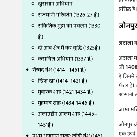
खुरासान अभियान
प्रसिद्ध है
राजधानी परिवर्तन (1326-27 ई.)
जौनपुर
सांकेतिक मुद्रा का प्रचलन (1330
ई.)
अटाला म
दो आब क्षेत्र में कर वृद्धि (1325ई.)
अटाला मस
कराचिल अभियान (1337 ई.)
जो
140
सैय्यद वंश (1414 - 1451 ई.)
हैं जिनम
खिज्र खां (1414 -1421 ई.)
मीटर है।
मुबारक शाह (1421-1434 ई.)
आसानी स
मुहम्मद शाह (1434-1445 ई.)
जामा मस
अलाउद्दीन आलम शाह (1445–
जौनपुर क
1451ई.)
एक ऊंचे 
प्रथम अफगान राज्य: लोदी वंश (1451-