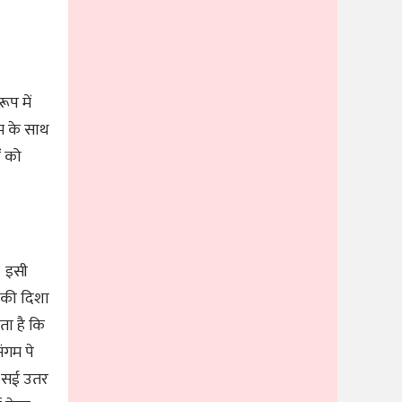
ूप में
ाम के साथ
ं को
। इसी
व की दिशा
ता है कि
ंगम पे
ै “सई उतर