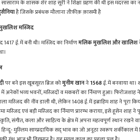
ां सासाराम के शासक शेर शाह सूरी ने शिक्षा ग्रहण की थी इस मदरसा का 
ुसैनिया
है जिसके प्रबंधक मौलाना तौफ़ीक़ क़ासमी है
मुखलिश मस्जि
द
 1417 ई. में बनी थी। मस्जिद का निर्माण
मलिक मुखलिश और खालिश
न
था।
िज
दी
पर बने इस खूबसूरत ब्रिज को
मुनीम खान
ने
1568
ई. में बनवाया था।
र में अनेकों भव्‍य भवनों, मस्‍जि‍दों व मकबरों का र्नि‍माण हुआ। फि‍रोजशाह 
ला मस्‍जि‍द की नींव डाली थी, लेकि‍न 1408 ई. में इब्राहि‍म शाह ने पूरा कि‍या
ा मस्‍जि‍द एवं बड़ी मस्‍जि‍द का र्नि‍माण प्रारम्‍भ कराया, इसे हूसेन शाह ने प
ंस्‍क़ृति‍, संगीत, कला और साहि‍त्‍य के क्षेत्र में अपना महत्‍वपूर्ण स्‍थान रखन
 हि‍न्‍दू- मुस्‍लि‍म साम्‍प्रदायि‍क सद् भाव का जो अनूठा स्‍वरूप शर्कीकाल में 
उसकी गंध आज भी वि‍द्यमान है। यह मुग़ल काल का पहला पुल है।