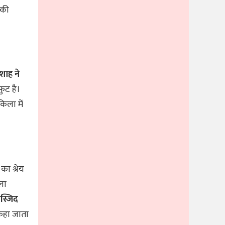
रकी
ाह ने
ुट है।
िला में
ा श्रेय
ला
स्जिद
 कहा जाता