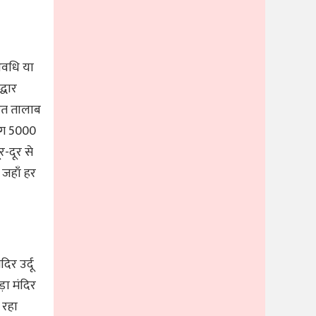
अवधि या
्धार
ुरत तालाब
गभग 5000
र-दूर से
 जहाँ हर
िर उर्दू
़ा मंदिर
 रहा