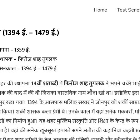
Home
Test Serie
 (1394 ई. – 1479 ई.)
थापना – 1359 ई.
स्थापक – फिरोज शाह तुगलक
सनकाल – 1394 ई. – 1479 ई.
हर की स्थापना
14वीं शताब्दी
में
फिरोज शाह तुगलक
ने अपने चचेरे भा
गलक
की याद में की थी जिसका वास्तविक नाम
जौना खां
था। इसीलिए इस
ुर रखा गया। 1394 के आसपास मलिक सरवर ने जौनपुर को शर्की साम्राज
ित किया। शर्की शासक कला प्रेमी थे। उनके काल में यहां अनेक मकबरों, मस
 का निर्माण हुआ। यह शहर मुस्लिम संस्कृति और शिक्षा के केन्द्र के रूप म
ा है। यहां की अनेक खूबसूरत इमारतें अपने अतीत की कहानियां कहती प्र
मान में यह शहर चमेली के तेल, तम्बाकू की पत्तियों, इमरती और स्वीटमीट क