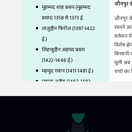
जौनपुर 
मुहम्मद शाह प्रथम (मुहम्मद
प्रथम) 1358 से 1373 ई.
जौनपुर क
सामने आत
ताजुद्दीन फिरोज (1397-1422
वर्तमान म
ई.)
विशेष क्ष
शिहाबुद्दीन अहमद प्रथम
किसानों 
(1422-1446 ई.)
मूली अब 
महमूद गवान (1411-1481 ई.)
चर्चा का
महमूद-तृतीय (1463-1482
ई.)
अलाउद्दीन हसन बहमन शाह
(हसन गंगू) (1347 -1358 ई.)
सालुव वंश (1485 - 1505 ई. )