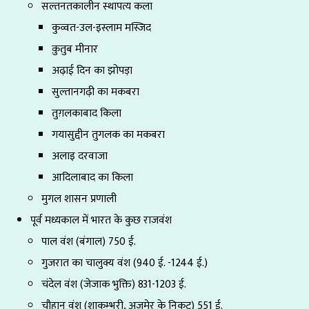
सल्तनतकालीन स्थापत्य कला
कुव्वत-उल-इस्लाम मस्जिद
क़ुतुब मीनार
अढ़ाई दिन का झोपड़ा
सुल्तानगढ़ी का मकबरा
तुग़लकाबाद किला
गयासुद्दीन तुगलक का मकबरा
अलाइ दरवाजा
आदिलाबाद का किला
मुगल शासन प्रणाली
पूर्व मध्यकाल में भारत के कुछ राजवंश
पाल वंश (बंगाल) 750 ई.
गुजरात का चालुक्य वंश (940 ई. -1244 ई.)
चंदेल वंश (जेजाक भुक्ति) 831-1203 ई.
चौहान वंश (शाकम्भरी, अजमेर के निकट) 551 ई.