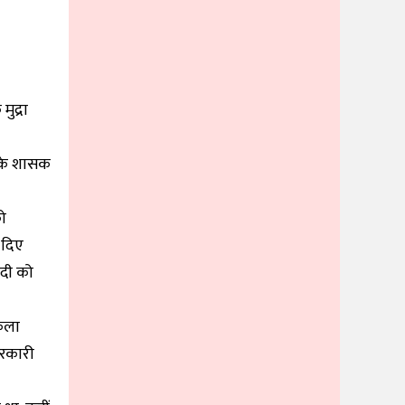
ुद्रा
न के शासक
को
 दिए
ंदी को
कला
सरकारी