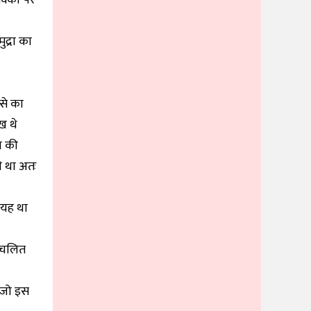
ुद्रा का
ंसे का
ख थे
न की
 था अतः
 यह था
्रचलित
ा जो इस