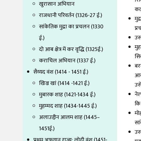
खुरासान अभियान
कल
राजधानी परिवर्तन (1326-27 ई.)
मुद
सांकेतिक मुद्रा का प्रचलन (1330
प्
उस
ई.)
मुह
दो आब क्षेत्र में कर वृद्धि (1325ई.)
सिक
कराचिल अभियान (1337 ई.)
बर
सैय्यद वंश (1414 - 1451 ई.)
आव
खिज्र खां (1414 -1421 ई.)
उसे
ने
मुबारक शाह (1421-1434 ई.)
कि 
मुहम्मद शाह (1434-1445 ई.)
मो
अलाउद्दीन आलम शाह (1445–
सां
1451ई.)
उस
प्रथम अफगान राज्य: लोदी वंश (1451-