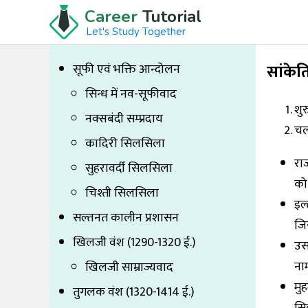
Career
Tutorial
Let's Study Together
सांकेत
सूफी एवं भक्ति आन्दोलन
सिन्ध में नव-सूफीवाद
शुर
नक्सबंदी सम्प्रदाय
चल
कादिरी सिलसिला
रा
सुहरावर्दी सिलसिला
को
चिश्ती सिलसिला
इल
सल्तनत कालीन प्रशासन
जिस
खिलजी वंश (1290-1320 ई.)
उस
नाम
खिलजी साम्राज्यवाद
मु
तुगलक वंश (1320-1414 ई.)
सिक