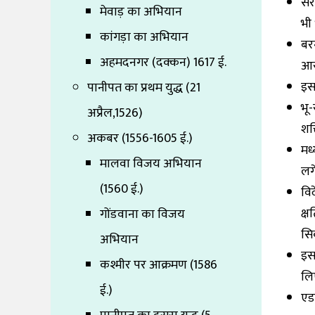
सर
मेवाड़ का अभियान
भी
कांगड़ा का अभियान
बर
अहमदनगर (दक्कन) 1617 ई.
आरं
इस 
पानीपत का प्रथम युद्ध (21
भू-
अप्रैल,1526)
शक
अकबर (1556-1605 ई.)
मध
मालवा विजय अभियान
लग
(1560 ई.)
वि
क्ष
गोंडवाना का विजय
सि
अभियान
इस
कश्मीर पर आक्रमण (1586
लि
ई.)
एड