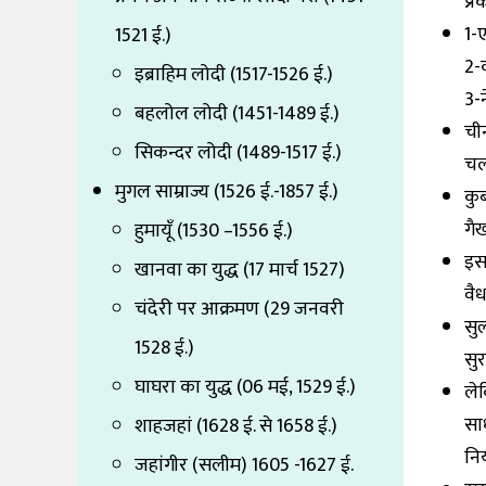
प्र
1-
1521 ई.)
2-
इब्राहिम लोदी (1517-1526 ई.)
3-
बहलोल लोदी (1451-1489 ई.)
चीन
सिकन्दर लोदी (1489-1517 ई.)
चल
मुगल साम्राज्य (1526 ई.-1857 ई.)
कु
गै
हुमायूँ (1530 –1556 ई.)
इस
खानवा का युद्ध (17 मार्च 1527)
वै
चंदेरी पर आक्रमण (29 जनवरी
सु
1528 ई.)
सुर
घाघरा का युद्ध (06 मई, 1529 ई.)
ले
सा
शाहजहां (1628 ई. से 1658 ई.)
निय
जहांगीर (सलीम) 1605 -1627 ई.