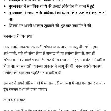
शाहजहां ने आना नामक सिक्का चलाया।
मुगलकाल में सर्वाधिक रूपये की ढलाई औरंगजेब के काल में हुई।
मुगलकाल में टकसाल के अधिकारी को
दरोगा-ए-दारूल
जर्ब कहा जाता
था।
सिक्कों पर अपनी आकृति खुदवाने की शुरूआत जहांगीर ने की।
मनसबदारी व्यवस्था
मनसबदारी व्यवस्था सरकारी सोपान व्यवस्था से सम्बद्ध थी। सभी मुगल
अधिकारी, चाहे वो सैन्य सेवा से सम्बद्ध हो या असैन्य सेवा से, एक ही
सोपानक्रम में संयोजित कर दिए गए थे। मनसब से ओहदा एवं वेतन निर्धारित
होता था। मनसबदारी व्यवस्था अकबर ने लागू की थी। मनसबदारी व्यवस्था
मंगोलों की दशमलव पद्धति पर आधारित थी।
अकबर ने अपने अंतिम वर्षों में मनसबदारी व्यवस्था में जात एवं सवार नामक
द्वैध मनसब प्रथा को प्रारंभ किया।
जात एवं सवार
जात का अर्थ है व्यक्तिगत पद या ओहदा और सवार का अर्थ घुड़सवारों की उस