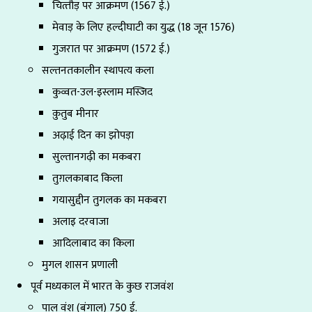
चित्‍तौड़ पर आक्रमण (1567 ई.)
मेवाड़ के लिए हल्दीघाटी का युद्ध (18 जून 1576)
गुजरात पर आक्रमण (1572 ई.)
सल्तनतकालीन स्थापत्य कला
कुव्वत-उल-इस्लाम मस्जिद
क़ुतुब मीनार
अढ़ाई दिन का झोपड़ा
सुल्तानगढ़ी का मकबरा
तुग़लकाबाद किला
गयासुद्दीन तुगलक का मकबरा
अलाइ दरवाजा
आदिलाबाद का किला
मुगल शासन प्रणाली
पूर्व मध्यकाल में भारत के कुछ राजवंश
पाल वंश (बंगाल) 750 ई.